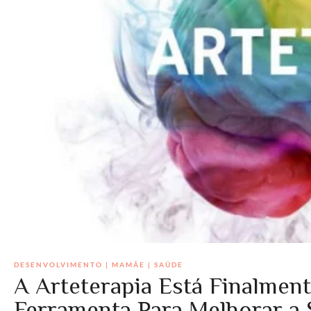
DESENVOLVIMENTO
|
MAMÃE
|
SAÚDE
A Arteterapia Está Finalme
Ferramenta Para Melhorar a