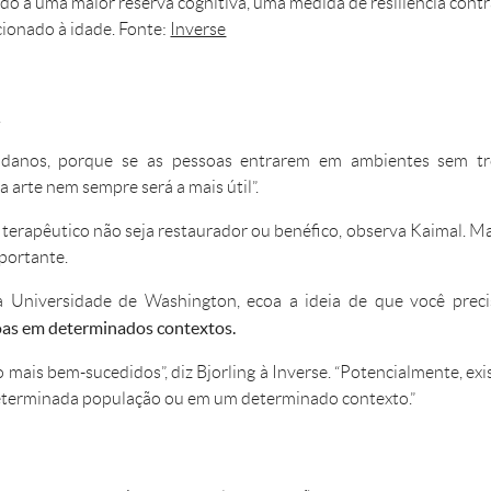
gado a uma maior reserva cognitiva, uma medida de resiliência contr
cionado à idade. Fonte:
Inverse
.
ar danos, porque se as pessoas entrarem em ambientes sem t
arte nem sempre será a mais útil”.
 terapêutico não seja restaurador ou benéfico, observa Kaimal. M
mportante.
a Universidade de Washington, ecoa a ideia de que você preci
soas em determinados contextos.
o mais bem-sucedidos”, diz Bjorling à Inverse. “Potencialmente, ex
determinada população ou em um determinado contexto.”