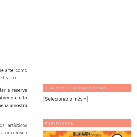
de arte, como
 teatro.
LEIA NOSSOS OUTROS POSTS
ar a reserva
tam o efeito
Leia
quena amostra
Nossos
Outros
Posts
PUBLICIDADE
s” artísticos
am a um museu