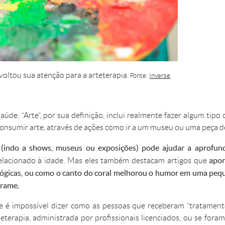
oltou sua atenção para a arteterapia.
Fonte:
Inverse
úde. “Arte”, por sua definição, inclui realmente fazer algum tipo 
consumir arte, através de ações como ir a um museu ou uma peça de
 (indo a shows, museus ou exposições) pode ajudar a aprofund
apon
relacionado à idade. Mas eles também destacam artigos que
ológicas, ou como o canto do coral melhorou o humor em uma pe
rrame.
 é impossível dizer como as pessoas que receberam “tratamento
eterapia, administrada por profissionais licenciados, ou se for