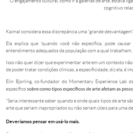
O engajamento cultural, como ir a galerias de arte, estava li
cognitivo rela
Kaimal considera essa discrepância uma “grande desvantagem”
Ela explica que “quando você não especifica, pode caus
entendimento adequados da população com a qual trabalham, a 
Isso não quer dizer que experimentar arte em um contexto não
de poder tratar condições clínicas, a especificidade, diz ela, é i
Elin Bjorling, co-fundador do Momentary Experience Lab d
sobre como tipos específicos de arte afetam as pes
específico
“Seria interessante saber quando e onde quais tipos de arte sã
arte que seriam inapropriados ou não seriam úteis para uma 
Deveríamos pensar em usá-lo mais.