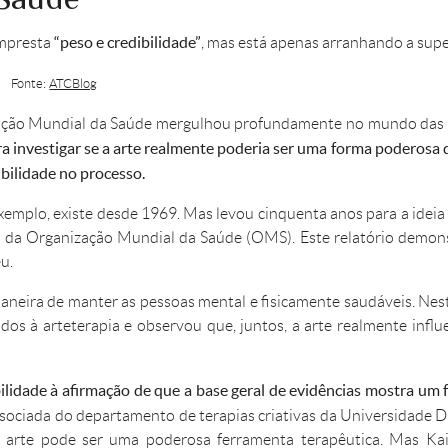
“peso e credibilidade”
empresta
, mas está apenas arranhando a super
Fonte:
ATCBlog
ização Mundial da Saúde mergulhou profundamente no mundo das 
ra investigar se a arte realmente poderia ser uma forma poderosa 
ibilidade no processo.
xemplo, existe desde 1969. Mas levou cinquenta anos para a ideia 
 da Organização Mundial da Saúde (OMS). Este relatório demon
u.
neira de manter as pessoas mental e fisicamente saudáveis. Neste
os à arteterapia e observou que, juntos, a arte realmente influ
ilidade à afirmação de que a base geral de evidências mostra um 
associada do departamento de terapias criativas da Universidade D
 a arte pode ser uma poderosa ferramenta terapêutica. Mas K