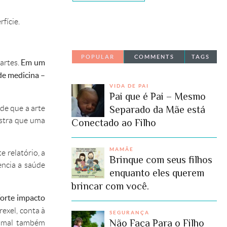
fície.
POPULAR
COMMENTS
TAGS
Em um
artes.
de medicina –
VIDA DE PAI
Pai que é Pai – Mesmo
Separado da Mãe está
de que a arte
stra que uma
Conectado ao Filho
MAMÃE
 relatório, a
Brinque com seus filhos
encia a saúde
enquanto eles querem
brincar com você.
forte impacto
rexel, conta à
SEGURANÇA
Não Faça Para o Filho
aimal também