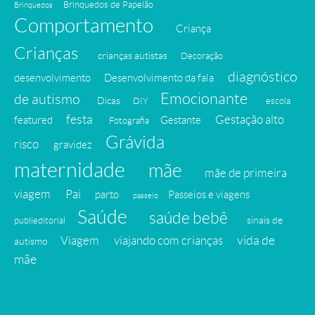
Brinquedos de Papelão
Brinquedos
Comportamento
Criança
Crianças
crianças autistas
Decoração
diagnóstico
desenvolvimento
Desenvolvimento da fala
Emocionante
de autismo
Dicas
DIY
escola
festa
Gestação alto
featured
Gestante
Fotografia
Grávida
risco
gravidez
maternidade
mãe
mãe de primeira
viagem
Pai
parto
Passeios e viagens
passeio
Saúde
saúde bebê
sinais de
publieditorial
vida de
Viagem
viajando com crianças
autismo
mãe