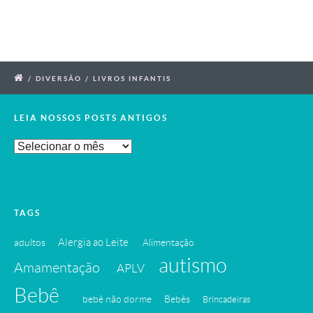
/
DIVERSÃO
/
LIVROS INFANTIS
LEIA NOSSOS POSTS ANTIGOS
Leia
Nossos
Posts
Antigos
TAGS
Alergia ao Leite
adultos
Alimentação
autismo
Amamentação
APLV
Bebê
bebê não dorme
Bebês
Brincadeiras