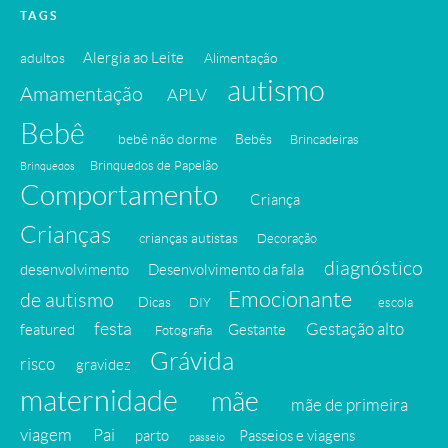
TAGS
Alergia ao Leite
adultos
Alimentação
autismo
Amamentação
APLV
Bebê
bebê não dorme
Bebês
Brincadeiras
Brinquedos de Papelão
Brinquedos
Comportamento
Criança
Crianças
crianças autistas
Decoração
diagnóstico
desenvolvimento
Desenvolvimento da fala
Emocionante
de autismo
Dicas
DIY
escola
festa
Gestação alto
featured
Gestante
Fotografia
Grávida
risco
gravidez
maternidade
mãe
mãe de primeira
viagem
Pai
parto
Passeios e viagens
passeio