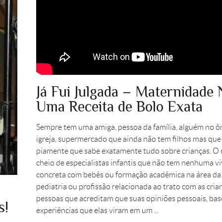
Já Fui Julgada – Maternidade 
Uma Receita de Bolo Exata
Sempre tem uma amiga, pessoa da família, alguém no ô
igreja, supermercado que ainda não tem filhos mas que
piamente que sabe exatamente tudo sobre crianças. O
cheio de especialistas infantis que não tem nenhuma v
concreta com bebês ou formação acadêmica na área da
pediatria ou profissão relacionada ao trato com as cria
pessoas que acreditam que suas opiniões pessoais, ba
s!
experiências que elas viram em um ...