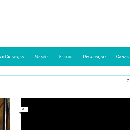
 e Crianças
Mamãe
Festas
Decoração
Canal 
7
0