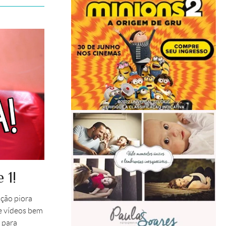
 1!
ção piora
e vídeos bem
 para