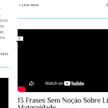
LEIA MAIS
o
,
mo ou
rmo
as
m e
0
/2021
13 Frases Sem Noção Sobre L
Maternidade