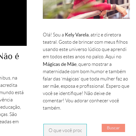
Kely Varela
Olá! Sou a
, atriz e diretora
teatral. Gosto de brincar com meus filhos
usando este universo lúdico que aprendi
Não é
em todos estes anos no palco. Aqui no
Mágicas de Mãe
, quero mostrar a
maternidade com bom humor e também
nibus, na
falar das ‘mágicas’ que toda mulher faz ao
 acredita
ser mãe, esposa e profissional. Espero que
 mundo está
você se identifique! Não deixe de
ivência
comentar! Vou adorar conhecer você
 educação,
também.
nças. São
seadas em