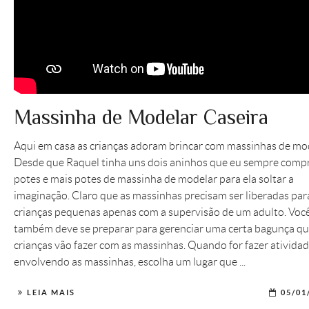
Massinha de Modelar Caseira
Aqui em casa as crianças adoram brincar com massinhas de mod
Desde que Raquel tinha uns dois aninhos que eu sempre comp
potes e mais potes de massinha de modelar para ela soltar a
imaginação. Claro que as massinhas precisam ser liberadas par
crianças pequenas apenas com a supervisão de um adulto. Voc
também deve se preparar para gerenciar uma certa bagunça qu
crianças vão fazer com as massinhas. Quando for fazer ativida
envolvendo as massinhas, escolha um lugar que ...
LEIA MAIS
05/01