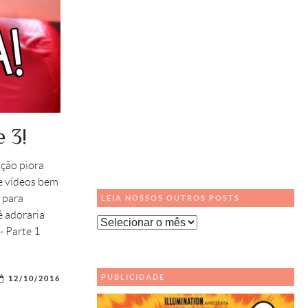
e 3!
ção piora
e vídeos bem
 para
LEIA NOSSOS OUTROS POSTS
ê adoraria
Leia
- Parte 1
Nossos
Outros
Posts
PUBLICIDADE
12/10/2016