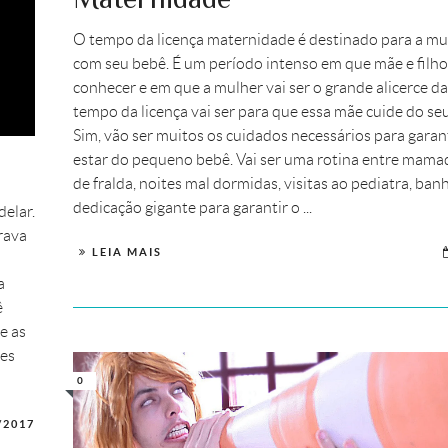
O tempo da licença maternidade é destinado para a mul
com seu bebê. É um período intenso em que mãe e filho
conhecer e em que a mulher vai ser o grande alicerce da
tempo da licença vai ser para que essa mãe cuide do s
Sim, vão ser muitos os cuidados necessários para garan
estar do pequeno bebê. Vai ser uma rotina entre mamad
de fralda, noites mal dormidas, visitas ao pediatra, ba
dedicação gigante para garantir o ...
elar.
rava
LEIA MAIS
a
ê
e as
des
0
/2017