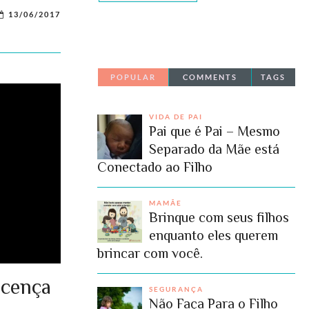
13/06/2017
POPULAR
COMMENTS
TAGS
VIDA DE PAI
Pai que é Pai – Mesmo
Separado da Mãe está
Conectado ao Filho
MAMÃE
Brinque com seus filhos
enquanto eles querem
brincar com você.
icença
SEGURANÇA
Não Faça Para o Filho