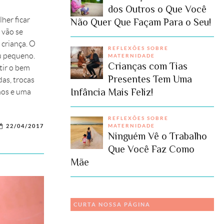
dos Outros o Que Você
her ficar
Não Quer Que Façam Para o Seu!
 vão se
 criança. O
REFLEXÕES SOBRE
eu pequeno.
MATERNIDADE
Crianças com Tias
tir o bem
Presentes Tem Uma
as, trocas
Infância Mais Feliz!
nhos e uma
REFLEXÕES SOBRE
MATERNIDADE
22/04/2017
Ninguém Vê o Trabalho
Que Você Faz Como
Mãe
CURTA NOSSA PÁGINA