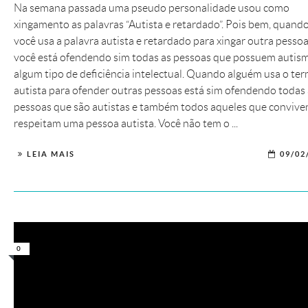
Na semana passada uma pseudo personalidade usou como
xingamento as palavras “Autista e retardado”. Pois bem, quand
você usa a palavra autista e retardado para xingar outra pessoa
você está ofendendo sim todas as pessoas que possuem autis
algum tipo de deficiência intelectual. Quando alguém usa o te
autista para ofender outras pessoas está sim ofendendo todas 
pessoas que são autistas e também todos aqueles que convive
respeitam uma pessoa autista. Você não tem o ...
LEIA MAIS
09/02
0