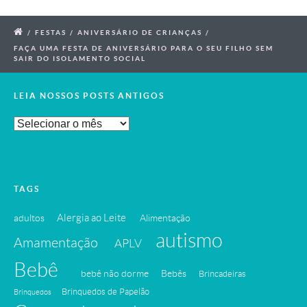
/
FESTAS
/
ANIVERSÁRIO DE CRIANÇAS
/
FAÇA UMA FESTA DE ANIVERSÁRIO PARA O SEU FILHO SEM
SAIR DO ISOLAMENTO SOCIAL
LEIA NOSSOS POSTS ANTIGOS
Leia
Nossos
Posts
Antigos
TAGS
Alergia ao Leite
adultos
Alimentação
autismo
Amamentação
APLV
Bebê
bebê não dorme
Bebês
Brincadeiras
Brinquedos de Papelão
Brinquedos