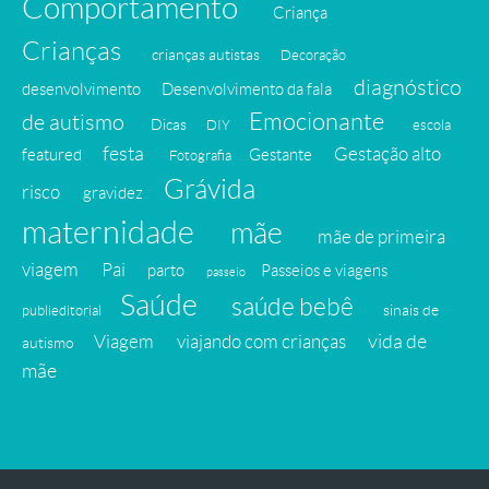
Comportamento
Criança
Crianças
crianças autistas
Decoração
diagnóstico
desenvolvimento
Desenvolvimento da fala
Emocionante
de autismo
Dicas
DIY
escola
festa
Gestação alto
featured
Gestante
Fotografia
Grávida
risco
gravidez
maternidade
mãe
mãe de primeira
viagem
Pai
parto
Passeios e viagens
passeio
Saúde
saúde bebê
sinais de
publieditorial
vida de
Viagem
viajando com crianças
autismo
mãe