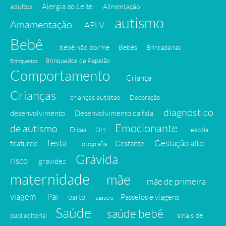
Alergia ao Leite
adultos
Alimentação
autismo
Amamentação
APLV
Bebê
bebê não dorme
Bebês
Brincadeiras
Brinquedos de Papelão
Brinquedos
Comportamento
Criança
Crianças
crianças autistas
Decoração
diagnóstico
desenvolvimento
Desenvolvimento da fala
Emocionante
de autismo
Dicas
DIY
escola
festa
Gestação alto
featured
Gestante
Fotografia
Grávida
risco
gravidez
maternidade
mãe
mãe de primeira
viagem
Pai
parto
Passeios e viagens
passeio
Saúde
saúde bebê
sinais de
publieditorial