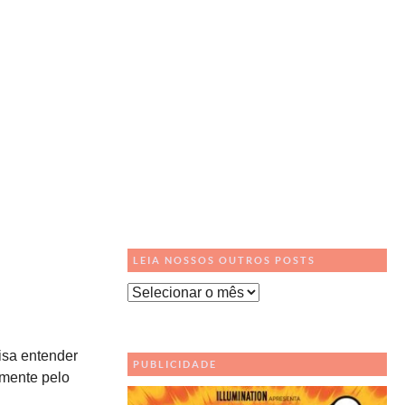
LEIA NOSSOS OUTROS POSTS
Leia
Nossos
Outros
isa entender
Posts
PUBLICIDADE
smente pelo