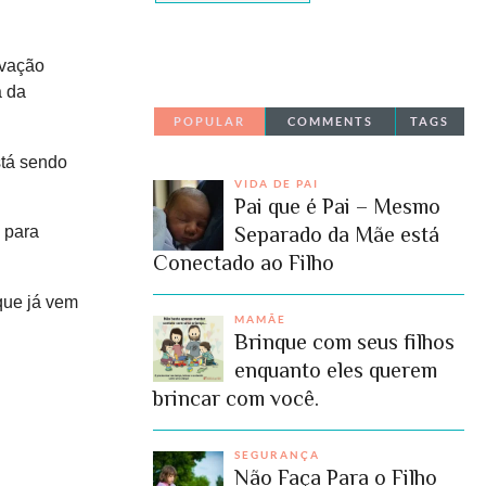
rvação
a da
POPULAR
COMMENTS
TAGS
stá sendo
VIDA DE PAI
Pai que é Pai – Mesmo
Separado da Mãe está
 para
Conectado ao Filho
que já vem
MAMÃE
Brinque com seus filhos
enquanto eles querem
brincar com você.
SEGURANÇA
Não Faça Para o Filho