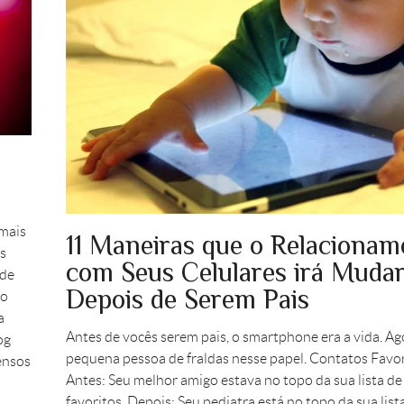
mais
11 Maneiras que o Relacionam
as
com Seus Celulares irá Muda
ade
Depois de Serem Pais
ão
a
Antes de vocês serem pais, o smartphone era a vida. A
og
pequena pessoa de fraldas nesse papel. Contatos Favo
ensos
Antes: Seu melhor amigo estava no topo da sua lista de
favoritos. Depois: Seu pediatra está no topo da sua list