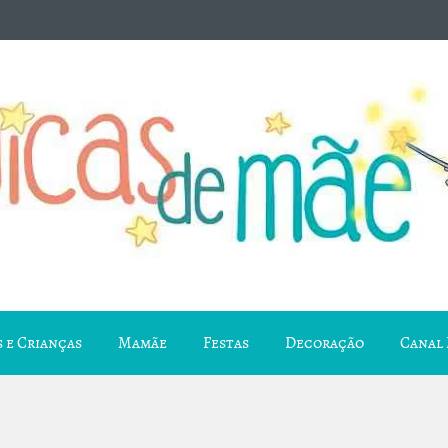
 e Crianças
Mamãe
Festas
Decoração
Canal 