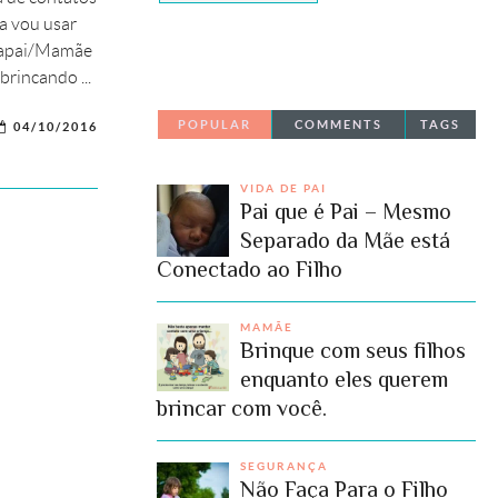
ca vou usar
"Papai/Mamãe
brincando ...
POPULAR
COMMENTS
TAGS
04/10/2016
VIDA DE PAI
Pai que é Pai – Mesmo
Separado da Mãe está
Conectado ao Filho
MAMÃE
Brinque com seus filhos
enquanto eles querem
brincar com você.
SEGURANÇA
Não Faça Para o Filho