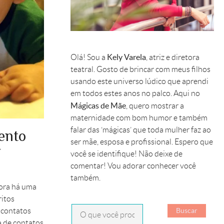
Kely Varela
Olá! Sou a
, atriz e diretora
teatral. Gosto de brincar com meus filhos
usando este universo lúdico que aprendi
em todos estes anos no palco. Aqui no
Mágicas de Mãe
, quero mostrar a
maternidade com bom humor e também
falar das ‘mágicas’ que toda mulher faz ao
ento
ser mãe, esposa e profissional. Espero que
r
você se identifique! Não deixe de
comentar! Vou adorar conhecer você
também.
gora há uma
ritos
 contatos
a de contatos