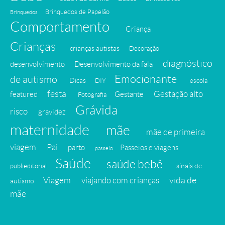
Brinquedos de Papelão
Brinquedos
Comportamento
Criança
Crianças
crianças autistas
Decoração
diagnóstico
desenvolvimento
Desenvolvimento da fala
Emocionante
de autismo
Dicas
DIY
escola
festa
Gestação alto
featured
Gestante
Fotografia
Grávida
risco
gravidez
maternidade
mãe
mãe de primeira
viagem
Pai
parto
Passeios e viagens
passeio
Saúde
saúde bebê
sinais de
publieditorial
vida de
Viagem
viajando com crianças
autismo
mãe