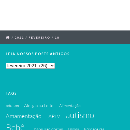
/
2021
/
FEVEREIRO
/
18
LEIA NOSSOS POSTS ANTIGOS
Leia
Nossos
Posts
Antigos
TAGS
Alergia ao Leite
adultos
Alimentação
autismo
Amamentação
APLV
Bebê
bebê não dorme
Bebês
Brincadeiras