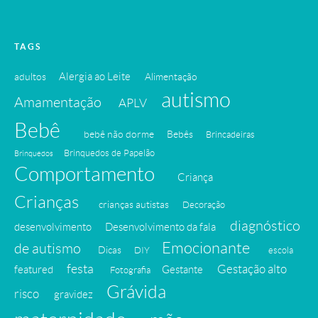
Posts
Antigos
TAGS
Alergia ao Leite
adultos
Alimentação
autismo
Amamentação
APLV
Bebê
bebê não dorme
Bebês
Brincadeiras
Brinquedos de Papelão
Brinquedos
Comportamento
Criança
Crianças
crianças autistas
Decoração
diagnóstico
desenvolvimento
Desenvolvimento da fala
Emocionante
de autismo
Dicas
DIY
escola
festa
Gestação alto
featured
Gestante
Fotografia
Grávida
risco
gravidez