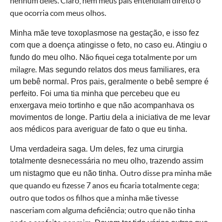
nenhum deles. Claro, nem meus pais entendiam direito o
que ocorria com meus olhos.
Minha mãe teve toxoplasmose na gestação, e isso fez
com que a doença atingisse o feto, no caso eu. Atingiu o
Não fiquei cega totalmente por um
fundo do meu olho.
milagre.
Mas segundo relatos dos meus familiares, era
um bebê normal. Pros pais, geralmente o bebê sempre é
perfeito. Foi uma tia minha que percebeu que eu
enxergava meio tortinho e que não acompanhava os
movimentos de longe. Partiu dela a iniciativa de me levar
aos médicos para averiguar de fato o que eu tinha.
Uma verdadeira saga. Um deles, fez uma cirurgia
totalmente desnecessária no meu olho, trazendo assim
Outro disse pra minha mãe
um nistagmo que eu não tinha.
que quando eu fizesse 7 anos eu ficaria totalmente cega;
outro que todos os filhos que a minha mãe tivesse
nasceriam com alguma
deficiência
; outro que não tinha