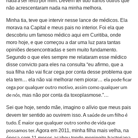
nada a ser feito por mim.
Devem ter tido vários outros que
não acrescentaram nada na minha melhora.
Minha tia, teve que intervir nesse lance de médicos. Ela
morava na Capital e meus pais no interior. Foi ela que
descobriu um famoso médico aqui em Curitiba, onde
moro hoje, e que começou a dar uma luz para tantas
opiniões desencontradas e sem muito fundamento.
Segundo o que eles sempre me relataram esse médico
disse convicto para eles na consulta “eu afirmo, que a
sua filha não vai ficar cega por conta desse problema que
ela pode ficar
ela tem… ela não vai melhorar nem piorar…
cega por qualquer outro motivo, assim como qualquer um
de nós,
mas não por conta da toxoplasmose.”…
Sei que hoje, sendo mãe, imagino o alívio que meus pais
A saúde de um filho é
devem ter sentido ao ouvirem isso.
tudo. É maior que qualquer outro sonho de vida que
possamos ter.
Agora em 2011, minha filha mais velha, na
época com 11 meses
acabou tendo meningite bacteriana