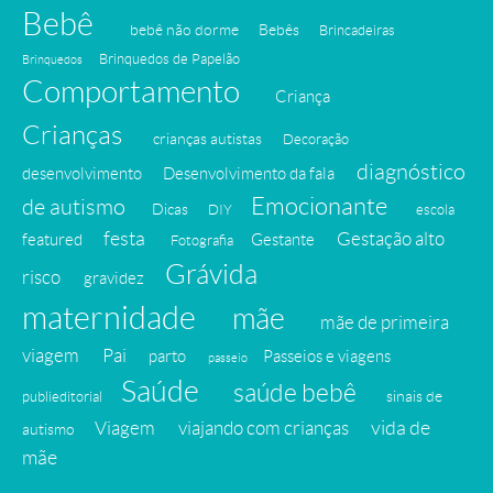
Bebê
bebê não dorme
Bebês
Brincadeiras
Brinquedos de Papelão
Brinquedos
Comportamento
Criança
Crianças
crianças autistas
Decoração
diagnóstico
desenvolvimento
Desenvolvimento da fala
Emocionante
de autismo
Dicas
DIY
escola
festa
Gestação alto
featured
Gestante
Fotografia
Grávida
risco
gravidez
maternidade
mãe
mãe de primeira
viagem
Pai
parto
Passeios e viagens
passeio
Saúde
saúde bebê
sinais de
publieditorial
vida de
Viagem
viajando com crianças
autismo
mãe