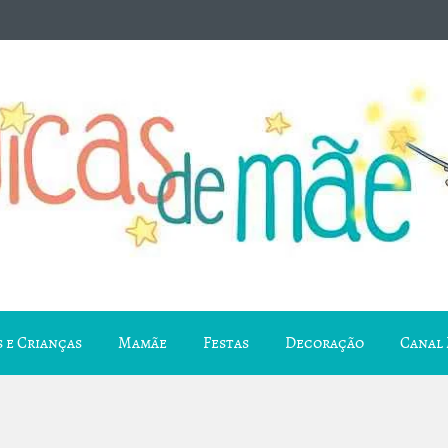
 e Crianças
Mamãe
Festas
Decoração
Canal 