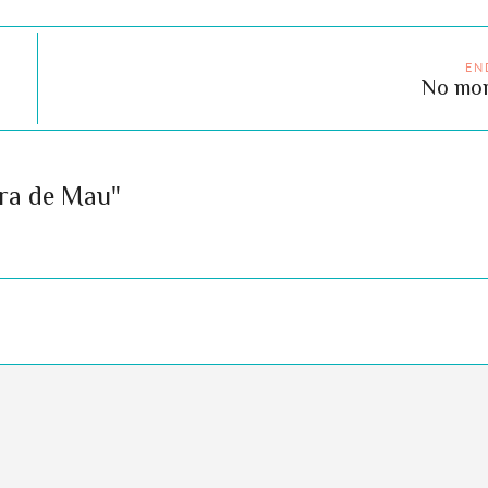
EN
No mor
ara de Mau"