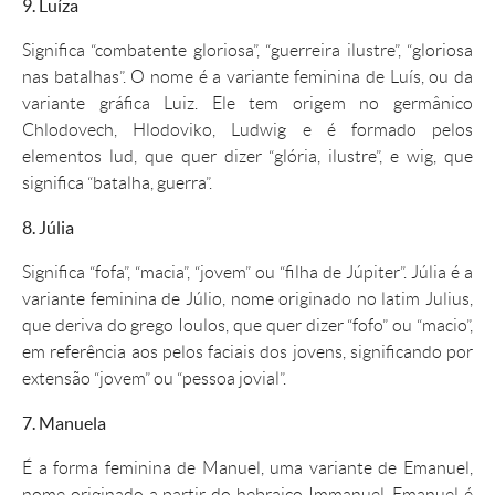
9. Luíza
Significa “combatente gloriosa”, “guerreira ilustre”, “gloriosa
nas batalhas”. O
nome
é a variante feminina de Luís, ou da
variante gráfica Luiz. Ele tem origem no germânico
Chlodovech, Hlodoviko, Ludwig e é formado pelos
elementos lud, que quer dizer “glória, ilustre”, e wig, que
significa “batalha, guerra”.
8. Júlia
Significa “fofa”, “macia”, “jovem” ou “filha de Júpiter”.
Júlia
é a
variante feminina de Júlio,
nome
originado no latim Julius,
que deriva do grego Ioulos, que quer dizer “fofo” ou “macio”,
em referência aos pelos faciais dos jovens, significando por
extensão “jovem” ou “pessoa jovial”.
7. Manuela
É a forma feminina de Manuel, uma variante de Emanuel,
nome
originado a partir do hebraico Immanuel. Emanuel é