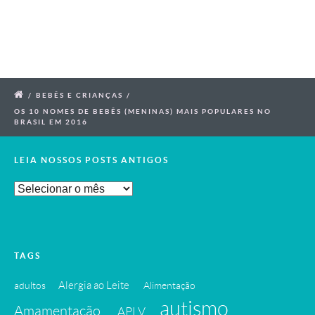
/
BEBÊS E CRIANÇAS
/
OS 10 NOMES DE BEBÊS (MENINAS) MAIS POPULARES NO
BRASIL EM 2016
LEIA NOSSOS POSTS ANTIGOS
Leia
Nossos
Posts
Antigos
TAGS
Alergia ao Leite
adultos
Alimentação
autismo
Amamentação
APLV