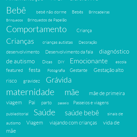
Bebê
bebê não dorme
Bebês
Brincadeiras
Brinquedos de Papelão
Brinquedos
Comportamento
Criança
Crianças
crianças autistas
Decoração
diagnóstico
desenvolvimento
Desenvolvimento da fala
Emocionante
de autismo
Dicas
DIY
escola
festa
Gestação alto
featured
Gestante
Fotografia
Grávida
risco
gravidez
maternidade
mãe
mãe de primeira
viagem
Pai
parto
Passeios e viagens
passeio
Saúde
saúde bebê
sinais de
publieditorial
vida de
Viagem
viajando com crianças
autismo
mãe