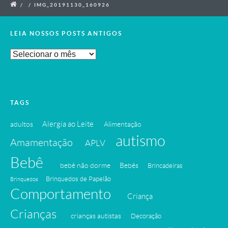
/
/
IMG_20191130_160926
LEIA NOSSOS POSTS ANTIGOS
Leia
Nossos
Posts
Antigos
TAGS
Alergia ao Leite
adultos
Alimentação
autismo
Amamentação
APLV
Bebê
bebê não dorme
Bebês
Brincadeiras
Brinquedos de Papelão
Brinquedos
Comportamento
Criança
Crianças
crianças autistas
Decoração