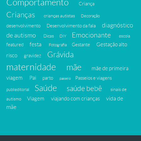
Comportamento
Criança
Crianças
crianças autistas
Decoração
diagnóstico
desenvolvimento
Desenvolvimento da fala
Emocionante
de autismo
Dicas
DIY
escola
festa
Gestação alto
featured
Gestante
Fotografia
Grávida
risco
gravidez
maternidade
mãe
mãe de primeira
viagem
Pai
parto
Passeios e viagens
passeio
Saúde
saúde bebê
sinais de
publieditorial
vida de
Viagem
viajando com crianças
autismo
mãe