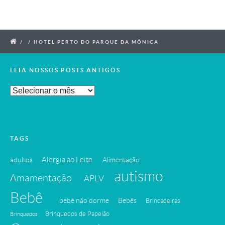
/
/
HOTEL PERTO DO PARQUE DA MÔNICA
LEIA NOSSOS POSTS ANTIGOS
Leia
Nossos
Posts
Antigos
TAGS
Alergia ao Leite
adultos
Alimentação
autismo
Amamentação
APLV
Bebê
bebê não dorme
Bebês
Brincadeiras
Brinquedos de Papelão
Brinquedos