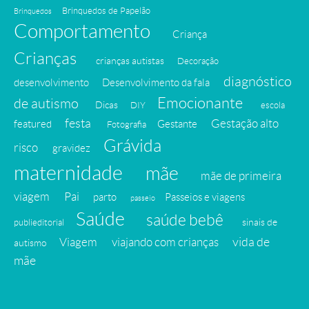
Brinquedos de Papelão
Brinquedos
Comportamento
Criança
Crianças
crianças autistas
Decoração
diagnóstico
desenvolvimento
Desenvolvimento da fala
Emocionante
de autismo
Dicas
DIY
escola
festa
Gestação alto
featured
Gestante
Fotografia
Grávida
risco
gravidez
maternidade
mãe
mãe de primeira
viagem
Pai
parto
Passeios e viagens
passeio
Saúde
saúde bebê
sinais de
publieditorial
vida de
Viagem
viajando com crianças
autismo
mãe