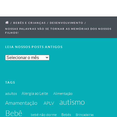
/
BEBÊS E CRIANÇAS
/
DESENVOLVIMENTO
/
NOSSAS PALAVRAS VÃO SE TORNAR AS MEMÓRIAS DOS NOSSOS
FILHOS!
LEIA NOSSOS POSTS ANTIGOS
Leia
Nossos
Posts
Antigos
TAGS
Alergia ao Leite
adultos
Alimentação
autismo
Amamentação
APLV
Bebê
bebê não dorme
Bebês
Brincadeiras