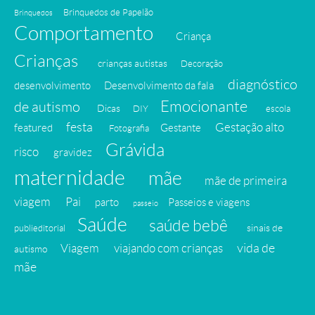
Brinquedos de Papelão
Brinquedos
Comportamento
Criança
Crianças
crianças autistas
Decoração
diagnóstico
desenvolvimento
Desenvolvimento da fala
Emocionante
de autismo
Dicas
DIY
escola
festa
Gestação alto
featured
Gestante
Fotografia
Grávida
risco
gravidez
maternidade
mãe
mãe de primeira
viagem
Pai
parto
Passeios e viagens
passeio
Saúde
saúde bebê
sinais de
publieditorial
vida de
Viagem
viajando com crianças
autismo
mãe