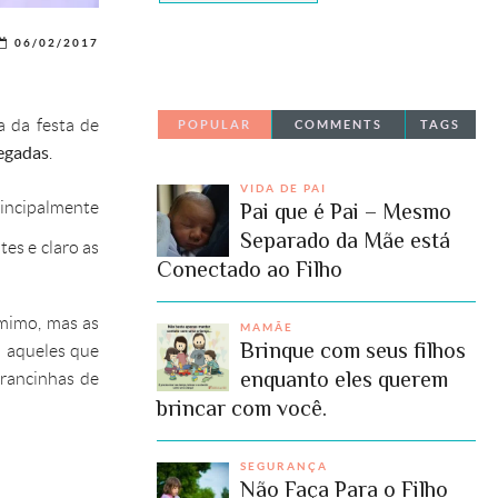
06/02/2017
a da festa de
POPULAR
COMMENTS
TAGS
hegadas
.
VIDA DE PAI
rincipalmente
Pai que é Pai – Mesmo
Separado da Mãe está
tes e claro as
Conectado ao Filho
 mimo, mas as
MAMÃE
Brinque com seus filhos
 aqueles que
enquanto eles querem
brancinhas de
brincar com você.
SEGURANÇA
Não Faça Para o Filho