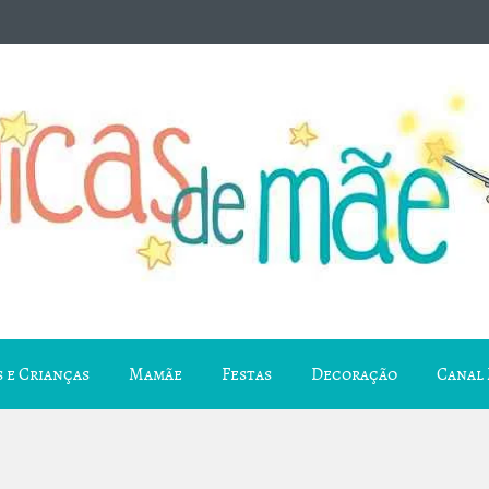
 e Crianças
Mamãe
Festas
Decoração
Canal 