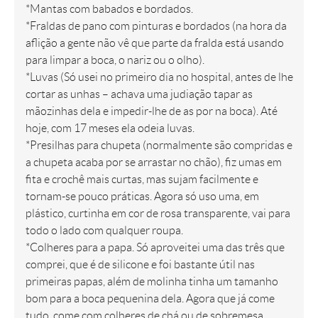
*Mantas com babados e bordados.
*Fraldas de pano com pinturas e bordados (na hora da
aflição a gente não vê que parte da fralda está usando
para limpar a boca, o nariz ou o olho).
*Luvas (Só usei no primeiro dia no hospital, antes de lhe
cortar as unhas – achava uma judiação tapar as
mãozinhas dela e impedir-lhe de as por na boca). Até
hoje, com 17 meses ela odeia luvas.
*Presilhas para chupeta (normalmente são compridas e
a chupeta acaba por se arrastar no chão), fiz umas em
fita e crochê mais curtas, mas sujam facilmente e
tornam-se pouco práticas. Agora só uso uma, em
plástico, curtinha em cor de rosa transparente, vai para
todo o lado com qualquer roupa.
*Colheres para a papa. Só aproveitei uma das três que
comprei, que é de silicone e foi bastante útil nas
primeiras papas, além de molinha tinha um tamanho
bom para a boca pequenina dela. Agora que já come
tudo, come com colheres de chá ou de sobremesa,