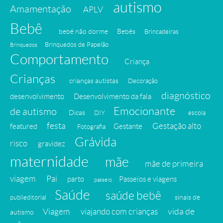
autismo
Amamentação
APLV
Bebê
bebê não dorme
Bebês
Brincadeiras
Brinquedos de Papelão
Brinquedos
Comportamento
Criança
Crianças
crianças autistas
Decoração
diagnóstico
desenvolvimento
Desenvolvimento da fala
Emocionante
de autismo
Dicas
DIY
escola
festa
Gestação alto
featured
Gestante
Fotografia
Grávida
risco
gravidez
maternidade
mãe
mãe de primeira
viagem
Pai
parto
Passeios e viagens
passeio
Saúde
saúde bebê
sinais de
publieditorial
vida de
Viagem
viajando com crianças
autismo