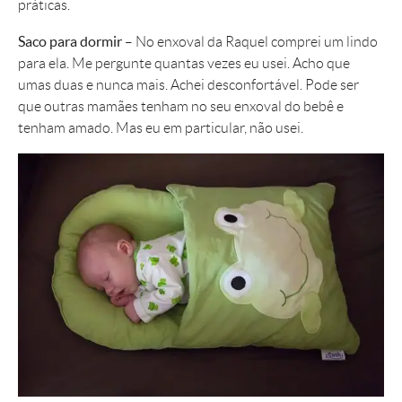
práticas.
Saco para dormir
– No enxoval da Raquel comprei um lindo
para ela. Me pergunte quantas vezes eu usei. Acho que
umas duas e nunca mais. Achei desconfortável. Pode ser
que outras mamães tenham no seu enxoval do bebê e
tenham amado. Mas eu em particular, não usei.