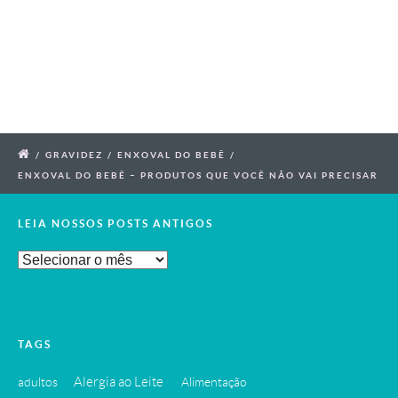
/
GRAVIDEZ
/
ENXOVAL DO BEBÊ
/
ENXOVAL DO BEBÊ – PRODUTOS QUE VOCÊ NÃO VAI PRECISAR
LEIA NOSSOS POSTS ANTIGOS
Leia
Nossos
Posts
Antigos
TAGS
Alergia ao Leite
adultos
Alimentação