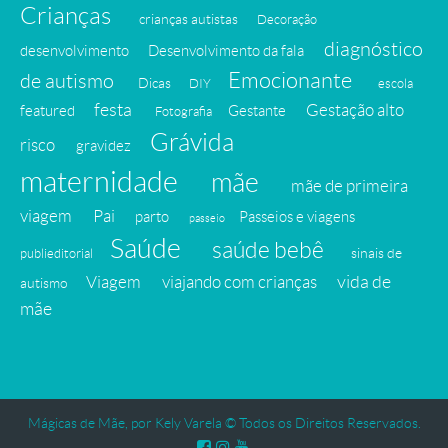
Crianças
crianças autistas
Decoração
diagnóstico
desenvolvimento
Desenvolvimento da fala
Emocionante
de autismo
Dicas
DIY
escola
festa
Gestação alto
featured
Gestante
Fotografia
Grávida
risco
gravidez
maternidade
mãe
mãe de primeira
viagem
Pai
parto
Passeios e viagens
passeio
Saúde
saúde bebê
sinais de
publieditorial
vida de
Viagem
viajando com crianças
autismo
mãe
Mágicas de Mãe, por Kely Varela © Todos os Direitos Reservados.