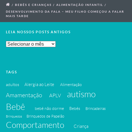
/
BEBÊS E CRIANÇAS
/
ALIMENTAÇÃO INFANTIL
/
DESENVOLVIMENTO DA FALA – MEU FILHO COMEÇOU A FALAR
MAIS TARDE
LEIA NOSSOS POSTS ANTIGOS
Leia
Nossos
Posts
Antigos
TAGS
Alergia ao Leite
adultos
Alimentação
autismo
Amamentação
APLV
Bebê
bebê não dorme
Bebês
Brincadeiras
Brinquedos de Papelão
Brinquedos
Comportamento
Criança