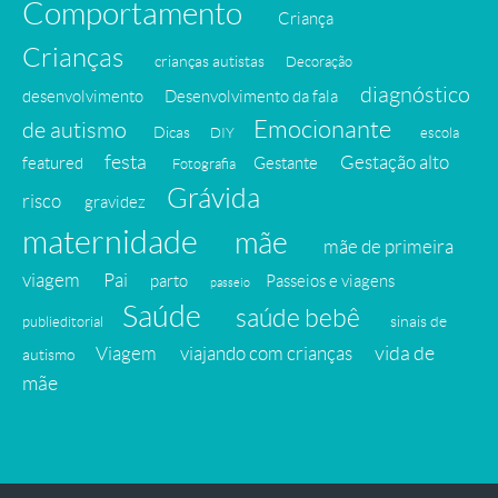
Comportamento
Criança
Crianças
crianças autistas
Decoração
diagnóstico
desenvolvimento
Desenvolvimento da fala
Emocionante
de autismo
Dicas
DIY
escola
festa
Gestação alto
featured
Gestante
Fotografia
Grávida
risco
gravidez
maternidade
mãe
mãe de primeira
viagem
Pai
parto
Passeios e viagens
passeio
Saúde
saúde bebê
sinais de
publieditorial
vida de
Viagem
viajando com crianças
autismo
mãe