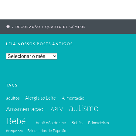
/
DECORAÇÃO
/
QUARTO DE GÊMEOS
LEIA NOSSOS POSTS ANTIGOS
Leia
Nossos
Posts
Antigos
TAGS
Alergia ao Leite
adultos
Alimentação
autismo
Amamentação
APLV
Bebê
bebê não dorme
Bebês
Brincadeiras
Brinquedos de Papelão
Brinquedos