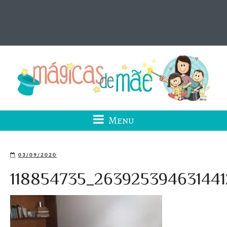
Menu
03/09/2020
118854735_26392539463144