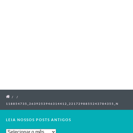
/
/
118854735_2639253946314412_2217298855243784355_N
LEIA NOSSOS POSTS ANTIGOS
Leia