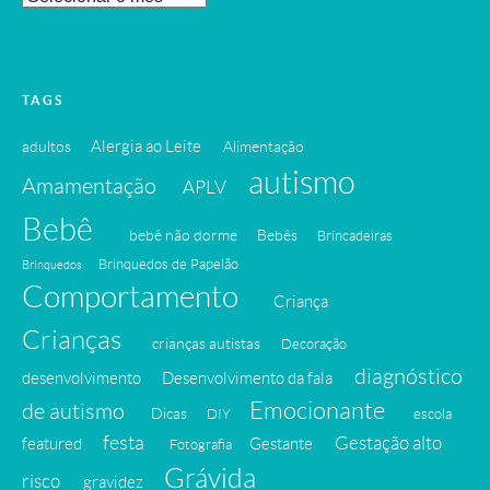
Nossos
Posts
Antigos
TAGS
Alergia ao Leite
adultos
Alimentação
autismo
Amamentação
APLV
Bebê
bebê não dorme
Bebês
Brincadeiras
Brinquedos de Papelão
Brinquedos
Comportamento
Criança
Crianças
crianças autistas
Decoração
diagnóstico
desenvolvimento
Desenvolvimento da fala
Emocionante
de autismo
Dicas
DIY
escola
festa
Gestação alto
featured
Gestante
Fotografia
Grávida
risco
gravidez