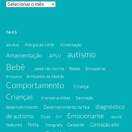
Leia
Nossos
Posts
Antigos
TAGS
Alergia ao Leite
adultos
Alimentação
autismo
Amamentação
APLV
Bebê
bebê não dorme
Bebês
Brincadeiras
Brinquedos de Papelão
Brinquedos
Comportamento
Criança
Crianças
crianças autistas
Decoração
diagnóstico
desenvolvimento
Desenvolvimento da fala
Emocionante
de autismo
Dicas
DIY
escola
festa
Gestação alto
featured
Gestante
Fotografia