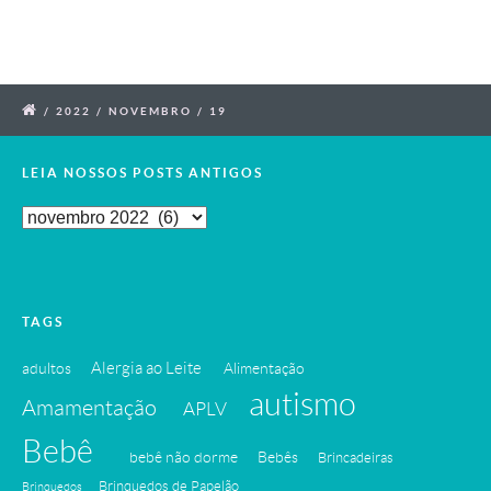
/
2022
/
NOVEMBRO
/
19
LEIA NOSSOS POSTS ANTIGOS
Leia
Nossos
Posts
Antigos
TAGS
Alergia ao Leite
adultos
Alimentação
autismo
Amamentação
APLV
Bebê
bebê não dorme
Bebês
Brincadeiras
Brinquedos de Papelão
Brinquedos