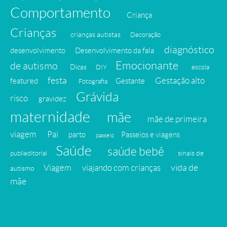
Comportamento
Criança
Crianças
crianças autistas
Decoração
diagnóstico
desenvolvimento
Desenvolvimento da fala
Emocionante
de autismo
Dicas
DIY
escola
festa
Gestação alto
featured
Gestante
Fotografia
Grávida
risco
gravidez
maternidade
mãe
mãe de primeira
viagem
Pai
parto
Passeios e viagens
passeio
Saúde
saúde bebê
sinais de
publieditorial
vida de
Viagem
viajando com crianças
autismo
mãe