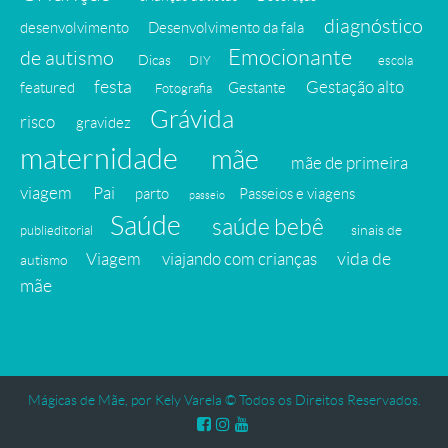
diagnóstico
desenvolvimento
Desenvolvimento da fala
Emocionante
de autismo
Dicas
DIY
escola
festa
Gestação alto
featured
Gestante
Fotografia
Grávida
risco
gravidez
maternidade
mãe
mãe de primeira
viagem
Pai
parto
Passeios e viagens
passeio
Saúde
saúde bebê
sinais de
publieditorial
vida de
Viagem
viajando com crianças
autismo
mãe
Mágicas de Mãe, por Kely Varela © Todos os Direitos Reservados.