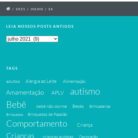
/
2021
/
JULHO
/
26
LEIA NOSSOS POSTS ANTIGOS
Leia
Nossos
Posts
Antigos
TAGS
Alergia ao Leite
adultos
Alimentação
autismo
Amamentação
APLV
Bebê
bebê não dorme
Bebês
Brincadeiras
Brinquedos de Papelão
Brinquedos
Comportamento
Criança
Crianças
crianças autistas
Decoração