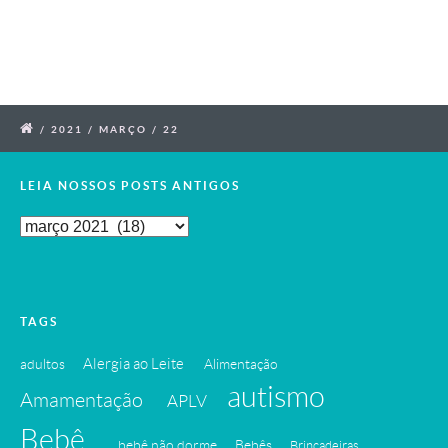
/
2021
/
MARÇO
/
22
LEIA NOSSOS POSTS ANTIGOS
Leia
Nossos
Posts
Antigos
TAGS
Alergia ao Leite
adultos
Alimentação
autismo
Amamentação
APLV
Bebê
bebê não dorme
Bebês
Brincadeiras