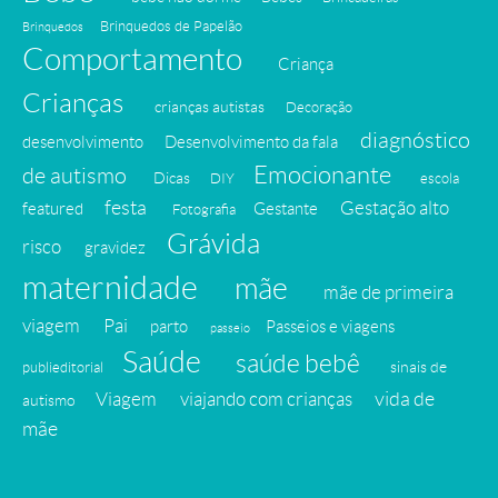
Brinquedos de Papelão
Brinquedos
Comportamento
Criança
Crianças
crianças autistas
Decoração
diagnóstico
desenvolvimento
Desenvolvimento da fala
Emocionante
de autismo
Dicas
DIY
escola
festa
Gestação alto
featured
Gestante
Fotografia
Grávida
risco
gravidez
maternidade
mãe
mãe de primeira
viagem
Pai
parto
Passeios e viagens
passeio
Saúde
saúde bebê
sinais de
publieditorial
vida de
Viagem
viajando com crianças
autismo
mãe