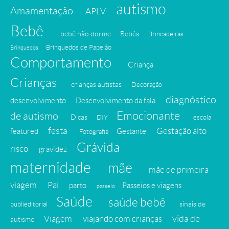
autismo
Amamentação
APLV
Bebê
bebê não dorme
Bebês
Brincadeiras
Brinquedos de Papelão
Brinquedos
Comportamento
Criança
Crianças
crianças autistas
Decoração
diagnóstico
desenvolvimento
Desenvolvimento da fala
Emocionante
de autismo
Dicas
DIY
escola
festa
Gestação alto
featured
Gestante
Fotografia
Grávida
risco
gravidez
maternidade
mãe
mãe de primeira
viagem
Pai
parto
Passeios e viagens
passeio
Saúde
saúde bebê
sinais de
publieditorial
vida de
Viagem
viajando com crianças
autismo