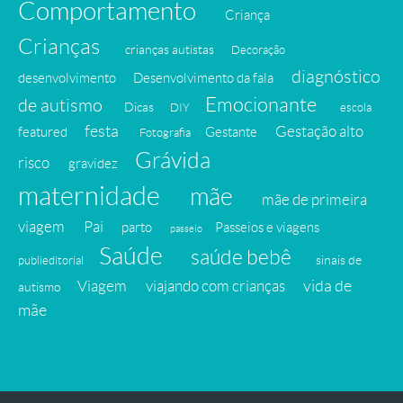
Comportamento
Criança
Crianças
crianças autistas
Decoração
diagnóstico
desenvolvimento
Desenvolvimento da fala
Emocionante
de autismo
Dicas
DIY
escola
festa
Gestação alto
featured
Gestante
Fotografia
Grávida
risco
gravidez
maternidade
mãe
mãe de primeira
viagem
Pai
parto
Passeios e viagens
passeio
Saúde
saúde bebê
sinais de
publieditorial
vida de
Viagem
viajando com crianças
autismo
mãe