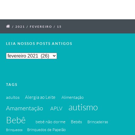
/
2021
/
FEVEREIRO
/
15
LEIA NOSSOS POSTS ANTIGOS
Leia
Nossos
Posts
Antigos
TAGS
Alergia ao Leite
adultos
Alimentação
autismo
Amamentação
APLV
Bebê
bebê não dorme
Bebês
Brincadeiras
Brinquedos de Papelão
Brinquedos