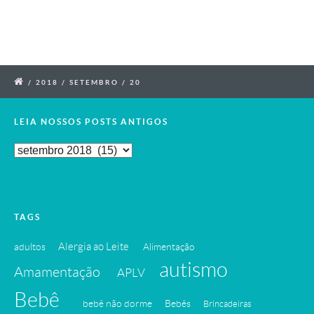
/
2018
/
SETEMBRO
/
20
LEIA NOSSOS POSTS ANTIGOS
Leia
Nossos
Posts
Antigos
TAGS
Alergia ao Leite
adultos
Alimentação
autismo
Amamentação
APLV
Bebê
bebê não dorme
Bebês
Brincadeiras