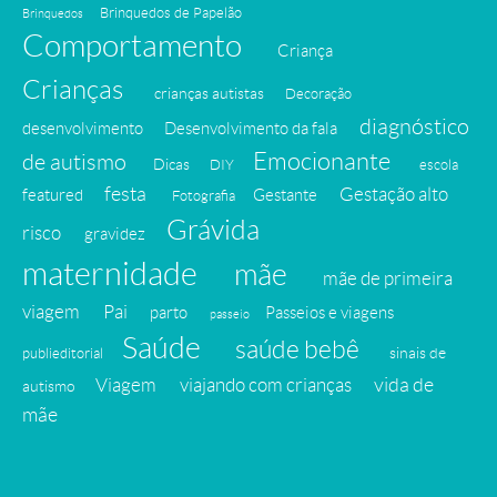
Brinquedos de Papelão
Brinquedos
Comportamento
Criança
Crianças
crianças autistas
Decoração
diagnóstico
desenvolvimento
Desenvolvimento da fala
Emocionante
de autismo
Dicas
DIY
escola
festa
Gestação alto
featured
Gestante
Fotografia
Grávida
risco
gravidez
maternidade
mãe
mãe de primeira
viagem
Pai
parto
Passeios e viagens
passeio
Saúde
saúde bebê
sinais de
publieditorial
vida de
Viagem
viajando com crianças
autismo
mãe