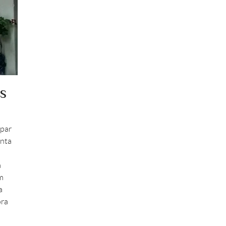
s
mpar
anta
a
m
a
ora