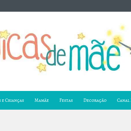
 e Crianças
Mamãe
Festas
Decoração
Canal 