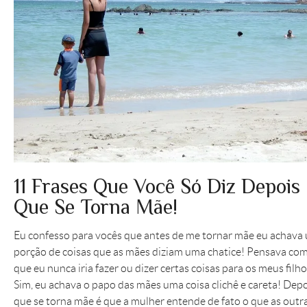
11 Frases Que Você Só Diz Depois
Que Se Torna Mãe!
Eu confesso para vocês que antes de me tornar mãe eu achava
porção de coisas que as mães diziam uma chatice! Pensava co
que eu nunca iria fazer ou dizer certas coisas para os meus filho
Sim, eu achava o papo das mães uma coisa clichê e careta! Dep
que se torna mãe é que a mulher entende de fato o que as outr