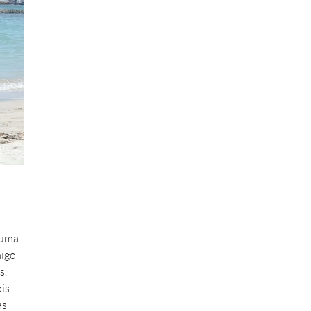
 uma
migo
s.
ois
as