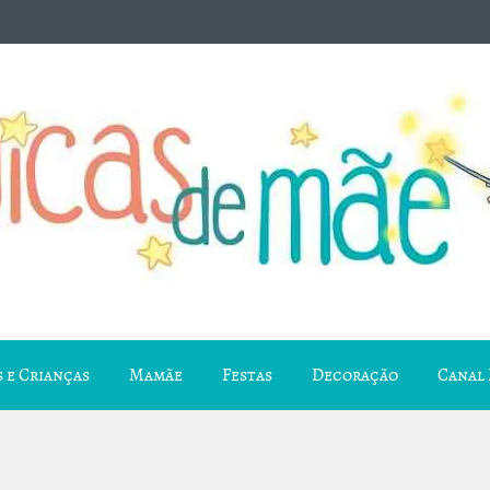
 e Crianças
Mamãe
Festas
Decoração
Canal 