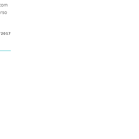
 com
urso
/2017