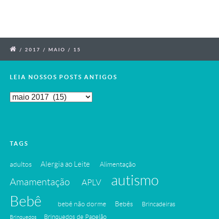
/
2017
/
MAIO
/
15
LEIA NOSSOS POSTS ANTIGOS
Leia
Nossos
Posts
Antigos
TAGS
Alergia ao Leite
adultos
Alimentação
autismo
Amamentação
APLV
Bebê
bebê não dorme
Bebês
Brincadeiras
Brinquedos de Papelão
Brinquedos