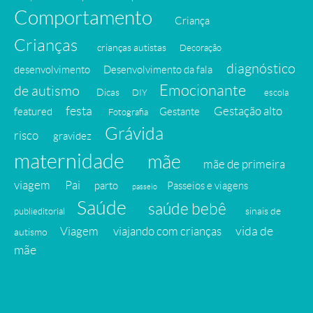
Comportamento
Criança
Crianças
crianças autistas
Decoração
diagnóstico
desenvolvimento
Desenvolvimento da fala
Emocionante
de autismo
Dicas
DIY
escola
festa
Gestação alto
featured
Gestante
Fotografia
Grávida
risco
gravidez
maternidade
mãe
mãe de primeira
viagem
Pai
parto
Passeios e viagens
passeio
Saúde
saúde bebê
sinais de
publieditorial
vida de
Viagem
viajando com crianças
autismo
mãe