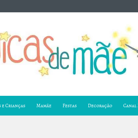
 e Crianças
Mamãe
Festas
Decoração
Canal 