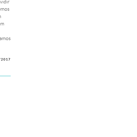
vidir
zemos
m
em
samos
/2017