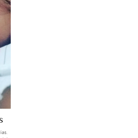
s
ias.