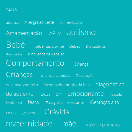
TAGS
Alergia ao Leite
adultos
Alimentação
autismo
Amamentação
APLV
Bebê
bebê não dorme
Bebês
Brincadeiras
Brinquedos de Papelão
Brinquedos
Comportamento
Criança
Crianças
crianças autistas
Decoração
diagnóstico
desenvolvimento
Desenvolvimento da fala
Emocionante
de autismo
Dicas
DIY
escola
festa
Gestação alto
featured
Gestante
Fotografia
Grávida
risco
gravidez
maternidade
mãe
mãe de primeira