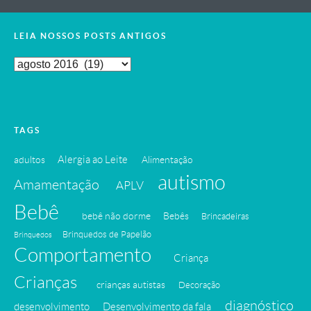
LEIA NOSSOS POSTS ANTIGOS
Leia
Nossos
Posts
Antigos
TAGS
Alergia ao Leite
adultos
Alimentação
autismo
Amamentação
APLV
Bebê
bebê não dorme
Bebês
Brincadeiras
Brinquedos de Papelão
Brinquedos
Comportamento
Criança
Crianças
crianças autistas
Decoração
diagnóstico
desenvolvimento
Desenvolvimento da fala