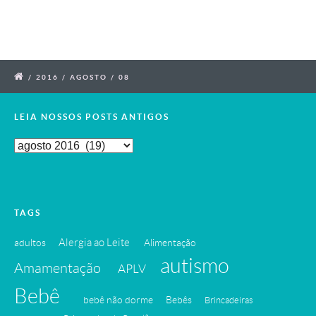
/
2016
/
AGOSTO
/
08
LEIA NOSSOS POSTS ANTIGOS
Leia
Nossos
Posts
Antigos
TAGS
Alergia ao Leite
adultos
Alimentação
autismo
Amamentação
APLV
Bebê
bebê não dorme
Bebês
Brincadeiras