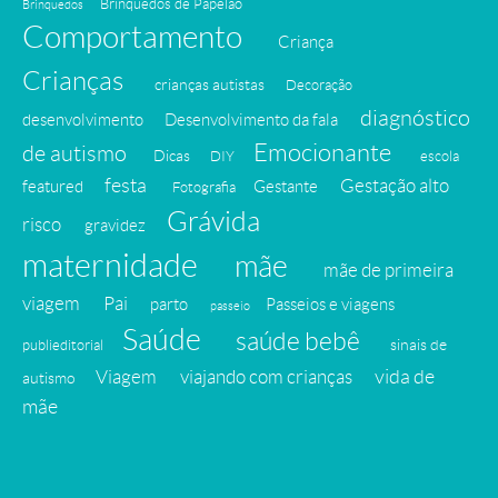
Brinquedos de Papelão
Brinquedos
Comportamento
Criança
Crianças
crianças autistas
Decoração
diagnóstico
desenvolvimento
Desenvolvimento da fala
Emocionante
de autismo
Dicas
DIY
escola
festa
Gestação alto
featured
Gestante
Fotografia
Grávida
risco
gravidez
maternidade
mãe
mãe de primeira
viagem
Pai
parto
Passeios e viagens
passeio
Saúde
saúde bebê
sinais de
publieditorial
vida de
Viagem
viajando com crianças
autismo
mãe