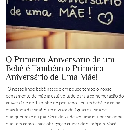
O Primeiro Aniversário de um
Bebê é Também o Primeiro
Aniversário de Uma Mãe!
O nosso lindo bebê nasce e em pouco tempo o nosso
pensamento de mãe já está voltado para a comemoração do
aniversário de 1 aninho do pequeno. Ter um bebê é a coisa
mais linda da vida! É um divisor de águas na vida de
qualquer mãe ou pai. Você deixa de ser uma mulher sozinha
que tem como única obrigação cuidar de si própria. Você