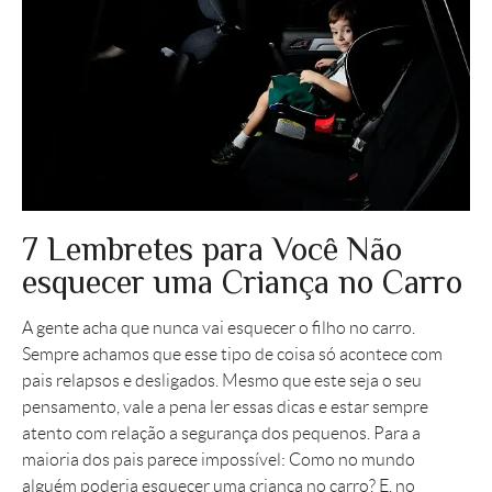
7 Lembretes para Você Não
esquecer uma Criança no Carro
A gente acha que nunca vai esquecer o filho no carro.
Sempre achamos que esse tipo de coisa só acontece com
pais relapsos e desligados. Mesmo que este seja o seu
pensamento, vale a pena ler essas dicas e estar sempre
atento com relação a segurança dos pequenos. Para a
maioria dos pais parece impossível: Como no mundo
alguém poderia esquecer uma criança no carro? E, no