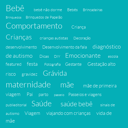
Bebê
bebê não dorme
Bebês
Brincadeiras
Brinquedos de Papelão
Brinquedos
Comportamento
Criança
Crianças
crianças autistas
Decoração
diagnóstico
desenvolvimento
Desenvolvimento da fala
Emocionante
de autismo
Dicas
DIY
escola
festa
Gestação alto
featured
Gestante
Fotografia
Grávida
risco
gravidez
maternidade
mãe
mãe de primeira
viagem
Pai
parto
Passeios e viagens
passeio
Saúde
saúde bebê
sinais de
publieditorial
vida de
Viagem
viajando com crianças
autismo
mãe